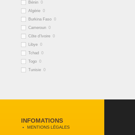
Bénin
0
Algérie
0
Burkina Faso
0
Cameroun
0
Côte d’Ivoire
0
Libye
0
Tchad
0
Togo
0
Tunisie
0
INFOMATIONS
MENTIONS LÉGALES