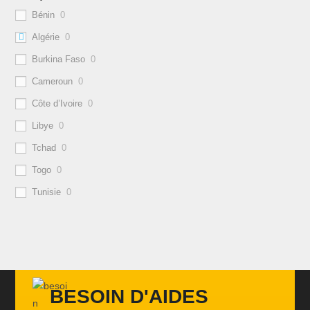
Bénin
0
Algérie
0
Burkina Faso
0
Cameroun
0
Côte d’Ivoire
0
Libye
0
Tchad
0
Togo
0
Tunisie
0
BESOIN D'AIDES