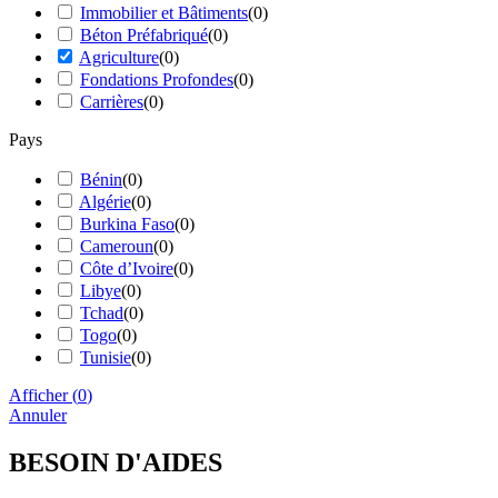
Immobilier et Bâtiments
(
0
)
Béton Préfabriqué
(
0
)
Agriculture
(
0
)
Fondations Profondes
(
0
)
Carrières
(
0
)
Pays
Bénin
(
0
)
Algérie
(
0
)
Burkina Faso
(
0
)
Cameroun
(
0
)
Côte d’Ivoire
(
0
)
Libye
(
0
)
Tchad
(
0
)
Togo
(
0
)
Tunisie
(
0
)
Afficher
(
0
)
Annuler
BESOIN D'AIDES