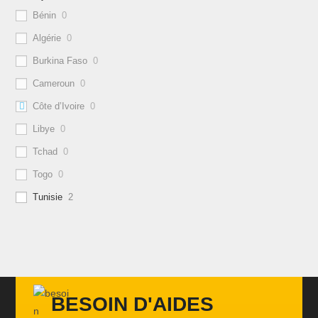
Bénin
0
Algérie
0
Burkina Faso
0
Cameroun
0
Côte d’Ivoire
0
Libye
0
Tchad
0
Togo
0
Tunisie
2
BESOIN D'AIDES