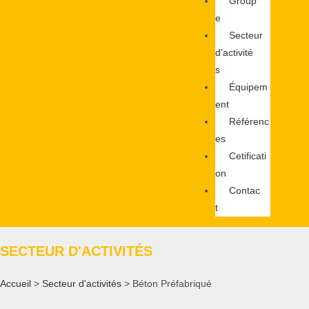
Group
e
Secteur
d’activité
s
Équipem
ent
Référenc
es
Cetificati
on
Contac
t
SECTEUR D'ACTIVITÉS
Accueil
>
Secteur d'activités
> Béton Préfabriqué