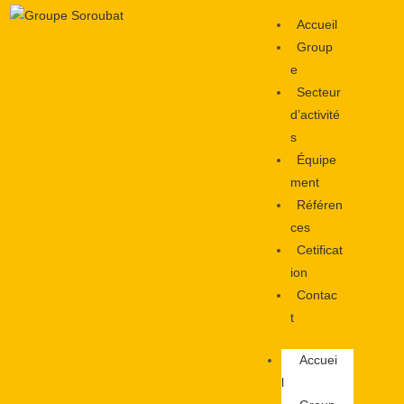
Accueil
Group
e
Secteur
d’activité
s
Équipe
ment
Référen
ces
Cetificat
ion
Contac
t
Accuei
l