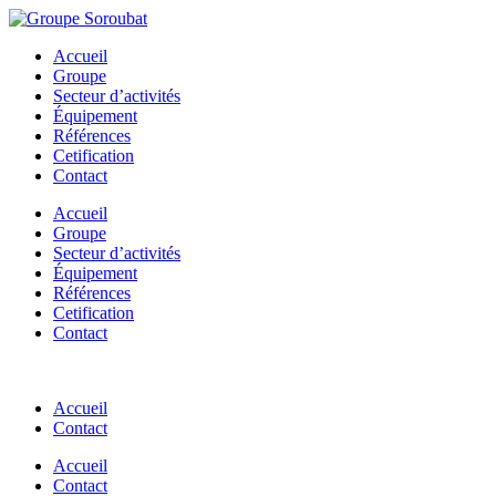
Skip
to
Accueil
content
Groupe
Secteur d’activités
Équipement
Références
Cetification
Contact
Accueil
Groupe
Secteur d’activités
Équipement
Références
Cetification
Contact
Accueil
Contact
Accueil
Contact